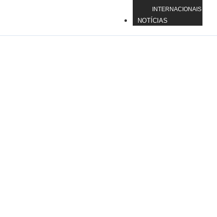
INTERNACIONAIS
NOTÍCIAS