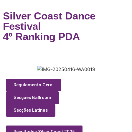
Silver Coast Dance
Festival
4º Ranking PDA
Regulamento Geral
Secções Ballroom
Secções Latinas
Resultados Silver Coast 2025