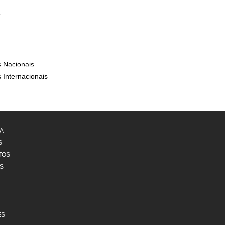
e
 Nacionais
 Internacionais
A
S
TOS
S
ES