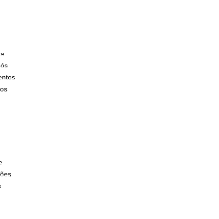
ra
nós
ntos
tos
e
ões
s