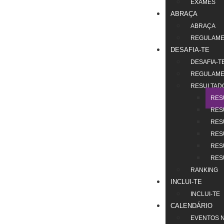
EXAMES
ABRAÇA
ABRAÇA
REGULAM
DESAFIA-TE
DESAFIA-T
REGULAM
RESULTAD
RES
RES
RES
RES
RES
RES
RANKING
INCLUI-TE
INCLUI-TE
CALENDÁRIO
EVENTOS N