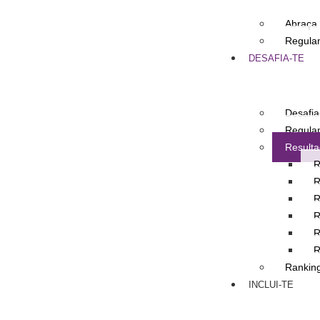
Abraça
Regula
DESAFIA-TE
Desafia
Regula
Result
R
R
R
R
R
R
Rankin
INCLUI-TE