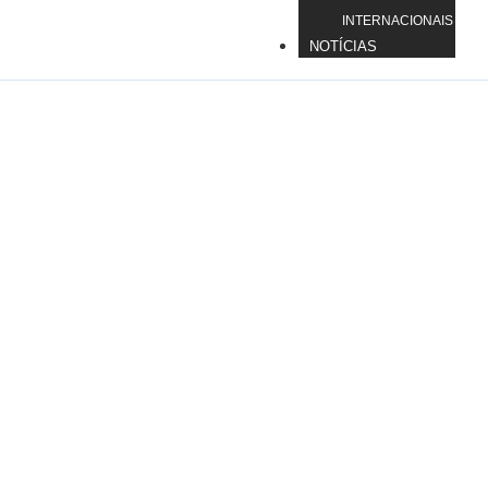
INTERNACIONAIS
NOTÍCIAS