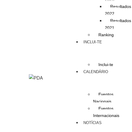
Resultados
2022
Resultados
2021
Ranking
INCLUI-TE
Inclui-te
CALENDÁRIO
Eventos
Nacionais
Eventos
Internacionais
NOTÍCIAS