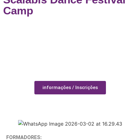
Camp
informações / Inscrições
FORMADORES: