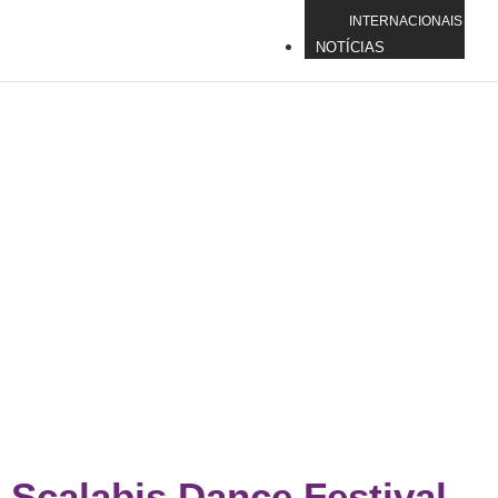
INTERNACIONAIS
NOTÍCIAS
Scalabis Dance Festival