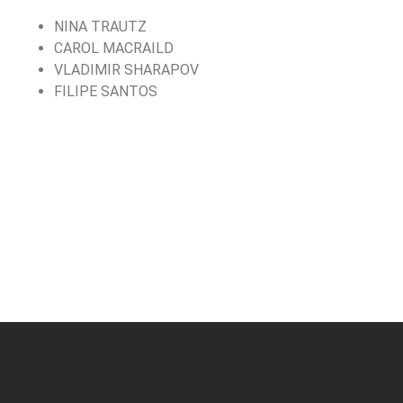
NINA TRAUTZ
CAROL MACRAILD
VLADIMIR SHARAPOV
FILIPE SANTOS